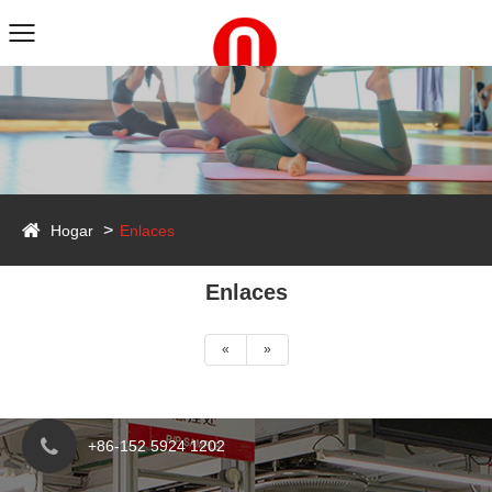
Hogar
Enlaces
Enlaces
«
»
+86-152 5924 1202