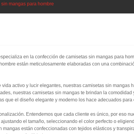
 sin mangas para hombre
 especializa en la confección de camisetas sin mangas para ho
 hombre están meticulosamente elaboradas con una combinación
e vida activo y lucir elegantes, nuestras camisetas sin mangas 
idades, nuestras camisetas sin mangas te brindan la comodidad y
ras que el diseño elegante y moderno los hace adecuados para 
rsonalización. Entendemos que cada cliente es único, por eso 
ajustando el tamaño, seleccionando el color perfecto o eligiend
in mangas están confeccionadas con tejidos elásticos y transpi