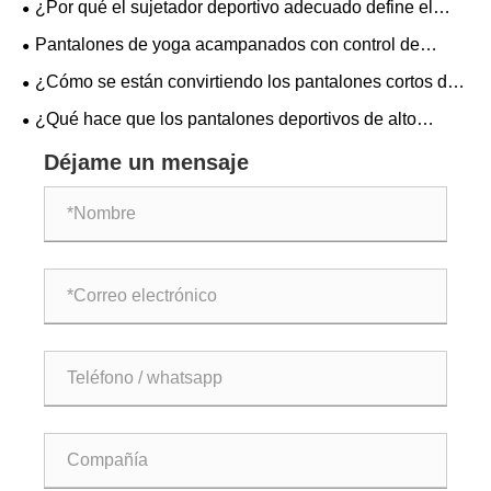
¿Por qué el sujetador deportivo adecuado define el
fitness.
rendimiento de tu ropa deportiva?
Pantalones de yoga acampanados con control de
barriga: ¿son la combinación perfecta de comodidad y
¿Cómo se están convirtiendo los pantalones cortos de
estilo?
gimnasia para hombres en una categoría central en la
¿Qué hace que los pantalones deportivos de alto
indumentaria deportiva global?
rendimiento sean la clave para obtener mejores
Déjame un mensaje
resultados en el entrenamiento?