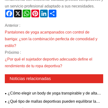
un servicio profesional adaptado a sus necesidades.
Facebook
X
WhatsApp
Pinterest
LinkedIn
Share
Anterior :
Pantalones de yoga acampanados con control de
barriga: ¿son la combinación perfecta de comodidad y
estilo?
Próximo :
¿Por qué el sujetador deportivo adecuado define el
rendimiento de tu ropa deportiva?
Noticias relacionadas
¿Cómo elegir un body de yoga transpirable y de alta
elasticidad? Un estilo sin espalda con sujetador
¿Qué tipo de mallas deportivas pueden equilibrar la
acolchado es adecuado para todas las necesidades de
comodidad y la estética?