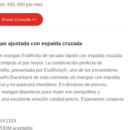
ro: 450. 000 por mes
Enviar Consulta >>
as ajustada con espalda cruzada
in mangas EvaRicky de secado rápido con espalda cruzada
 compras al por mayor. La combinación perfecta de
estilo, presentada por EvaRicky®, uno de los proveedores
diseño Racerback de esta camiseta sin mangas con espalda
ivo y no parecerá monótono. En términos de precios,
n mangas deportivas para mujer son asequibles y
n una excelente relación calidad-precio. Esperamos cooperar
 BX1319
/ODM aceptable