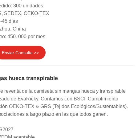
dido: 300 unidades.
GRS, SEDEX, OEKO-TEX
-45 días
zhou, China
ro: 450. 000 por mes
Enviar Consulta >>
as hueca transpirable
e reventa de la camiseta sin mangas hueca y transpirable
izado de EvaRicky. Contamos con BSCI: Cumplimiento
icación OEKO-TEX & GRS (Tejidos Ecológicos/Sustentables).
ciaciones a largo plazo en las que todos ganen.
 S2027
/ODM aceptable