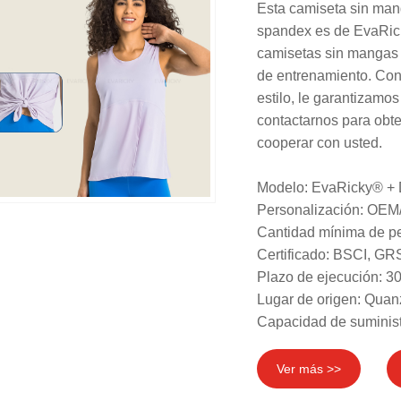
Esta camiseta sin man
spandex es de EvaRick
camisetas sin mangas 
de entrenamiento. Con
estilo, le garantizam
contactarnos para obte
cooperar con usted.
Modelo: EvaRicky® +
Personalización: OEM
Cantidad mínima de pe
Certificado: BSCI, 
Plazo de ejecución: 30
Lugar de origen: Quan
Capacidad de suminist
Ver más >>