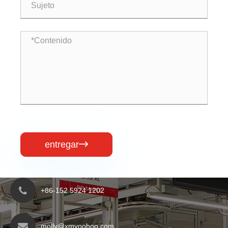
entregar

+86-152 5924 1202
molly@xmyoohoo.com