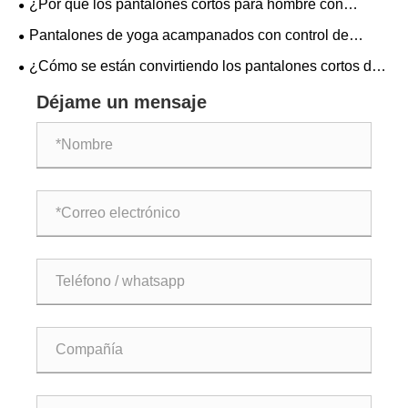
¿Por qué los pantalones cortos para hombre con
bolsillos con cremallera se están convirtiendo en una
Pantalones de yoga acampanados con control de
prenda imprescindible para los hombres modernos?
barriga: ¿son la combinación perfecta de comodidad y
¿Cómo se están convirtiendo los pantalones cortos de
estilo?
gimnasia para hombres en una categoría central en la
Déjame un mensaje
indumentaria deportiva global?