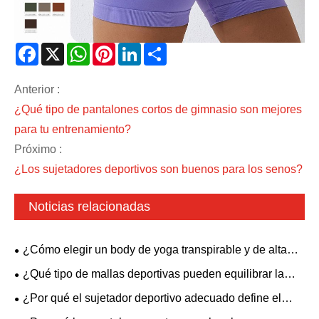
Facebook
X
WhatsApp
Pinterest
LinkedIn
Share
Anterior :
¿Qué tipo de pantalones cortos de gimnasio son mejores
para tu entrenamiento?
Próximo :
¿Los sujetadores deportivos son buenos para los senos?
Noticias relacionadas
¿Cómo elegir un body de yoga transpirable y de alta
elasticidad? Un estilo sin espalda con sujetador
¿Qué tipo de mallas deportivas pueden equilibrar la
acolchado es adecuado para todas las necesidades de
comodidad y la estética?
¿Por qué el sujetador deportivo adecuado define el
fitness.
rendimiento de tu ropa deportiva?