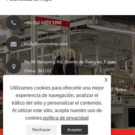
+86-152 5924 1202
molly@xmyoohoo.com
No.98 Xiangxing Rd, Distrito de Xiang’an, Fujian,
China. 361101
X
Utilizamos cookies para ofrecerle una mejor
Copyright © 2024 Xiamen Evaricky Trading Co., Ltd. Todos
experiencia de navegación, analizar el
los derechos reservados
Links
|
Sitemap
|
RSS
|
tráfico del sitio y personalizar el contenido.
XML
|
política de privacidad
|
Al utilizar este sitio, acepta nuestro uso de
cookies.
política de privacidad
Rechazar
Aceptar