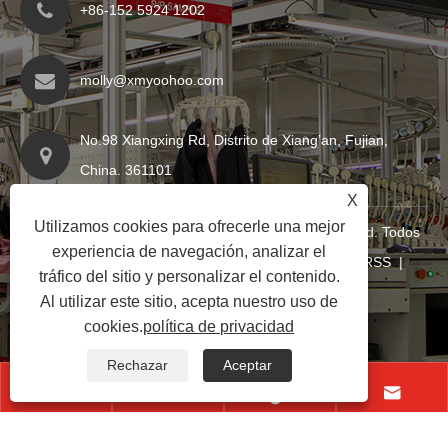
+86-152 5924 1202
molly@xmyoohoo.com
No.98 Xiangxing Rd, Distrito de Xiang’an, Fujian,
China. 361101
X
Utilizamos cookies para ofrecerle una mejor
Copyright © 2024 Xiamen Evaricky Trading Co., Ltd. Todos
experiencia de navegación, analizar el
los derechos reservados
Links
|
Sitemap
|
RSS
|
tráfico del sitio y personalizar el contenido.
XML
|
política de privacidad
|
Al utilizar este sitio, acepta nuestro uso de
cookies.
política de privacidad
Rechazar
Aceptar



