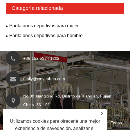
Categoría relacionada
Pantalones deportivos para mujer
Pantalones deportivos para hombre
+86-152 5924 1202
molly@xmyoohoo.com
No.98 Xiangxing Rd, Distrito de Xiang’an, Fujian,
China. 361101
X
Utilizamos cookies para ofrecerle una mejor
Copyright © 2024 Xiamen Evaricky Trading Co., Ltd. Todos
experiencia de navegación, analizar el