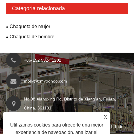
Categoría relacionada
Chaqueta de mujer
Chaqueta de hombre
+86-152 5924 1202
molly@xmyoohoo.com
No.98 Xiangxing Rd, Distrito de Xiang’an, Fujian,
China. 361101
X
Utilizamos cookies para ofrecerle una mejor
Copyright © 2024 Xiamen Evaricky Trading Co., Ltd. Todos
experiencia de navegación, analizar el