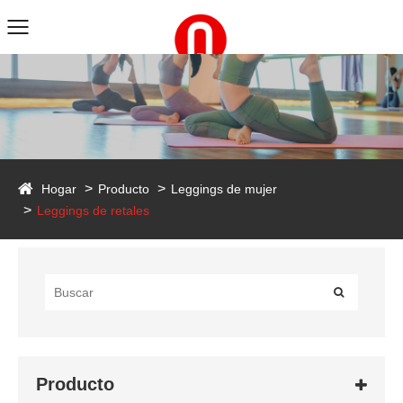
duct
Hogar
Producto
Leggings de mujer
Leggings de retales
Producto